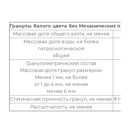
Гранулы белого цвета без Механических при
Массовая доля общего азота, не менее
34,
Массовая доля воды, не более
гигроскопической
0,
общей
0,
Гранулометрический состав
Массовая доля гранул размером:
Менее 1 мм, не более
3
от 1 до 4 мм, не менее
95
менее 6 мм
10
Статическая прочность гранул, не менее
8 Н/гр
Рассыпчатость, не менее
10