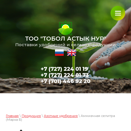
ТОО "ТОБОЛ АСТЫК НУР"
Поставки удобрений и сельхозпродукции
+7 (727) 224 01 19
+7 (727) 224 01 73
+7 (701) 446 92 20
Главная
\
Продукция
\
Азотные удобрения
\ Аммиачная селитра
(Марка Б)